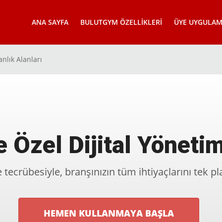
ANA SAYFA
BULUTGYM ÖZELLIKLERI
ÜYE UYGULAM
nlık Alanları
e Özel Dijital Yöneti
 tecrübesiyle, branşınızın tüm ihtiyaçlarını tek 
HEMEN KULLANMAYA BAŞLA