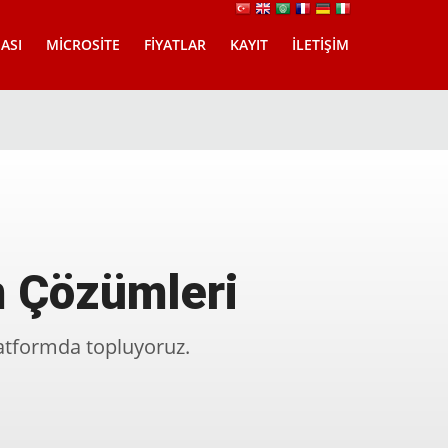
ASI
MICROSITE
FIYATLAR
KAYIT
İLETIŞIM
m Çözümleri
platformda topluyoruz.