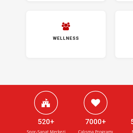
WELLNESS
520
7000
Spor-Sanat Merkezi
Çalışma Programı