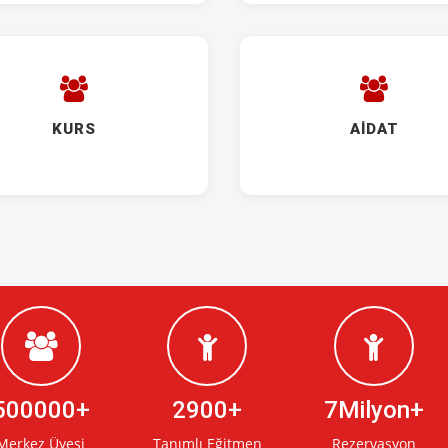
KURS
AİDAT
500000
2900
7Milyon
Merkez Üyesi
Tanımlı Eğitmen
Rezervasyon