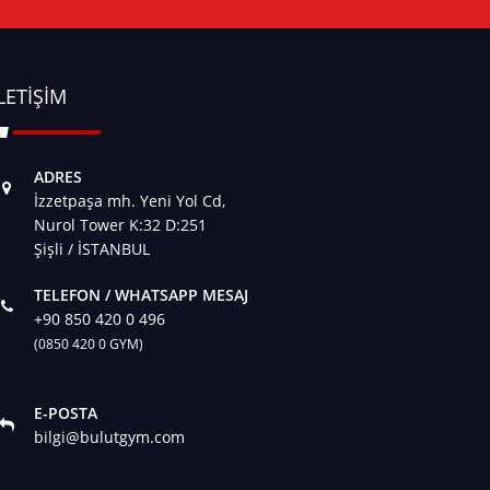
LETIŞIM
ADRES
İzzetpaşa mh. Yeni Yol Cd,
Nurol Tower K:32 D:251
Şişli / İSTANBUL
TELEFON / WHATSAPP MESAJ
+90 850 420 0 496
(0850 420 0 GYM)
E-POSTA
bilgi@bulutgym.com