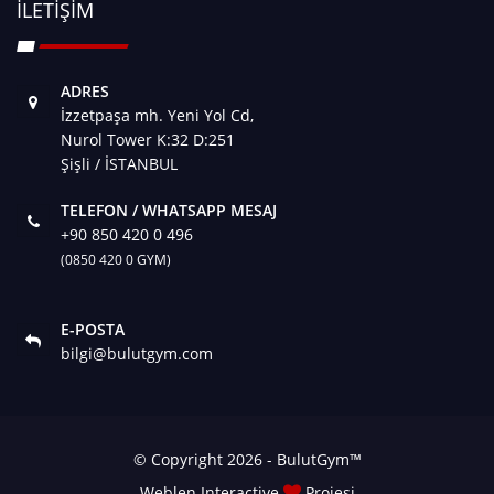
İLETIŞIM
ADRES
İzzetpaşa mh. Yeni Yol Cd,
Nurol Tower K:32 D:251
Şişli / İSTANBUL
TELEFON / WHATSAPP MESAJ
+90 850 420 0 496
(0850 420 0 GYM)
E-POSTA
bilgi@bulutgym.com
© Copyright 2026 - BulutGym™
Weblen Interactive
Projesi